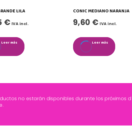
GRANDE LILA
CONIC MEDIANO NARANJA
5
€
9,60
€
IVA incl.
IVA incl.
Leer más
Leer más
ductos no estarán disponibles durante los próximos dí
e.