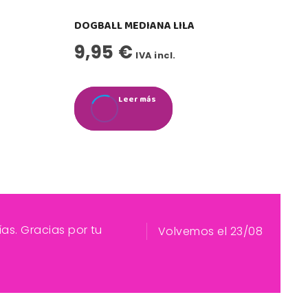
DOGBALL MEDIANA LILA
9,95
€
IVA incl.
Leer más
as. Gracias por tu
Volvemos el 23/08