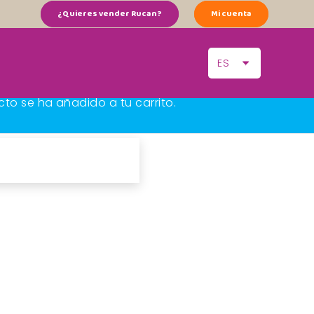
¿Quieres vender Rucan?
Mi cuenta
ES
cto
se ha añadido a tu carrito.