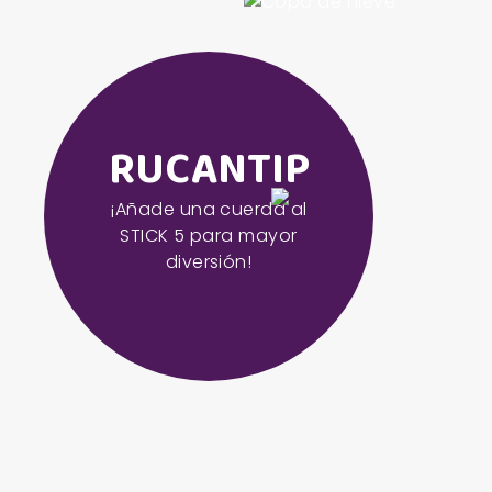
RUCANTIP
¡Añade una cuerda al
STICK 5 para mayor
diversión!