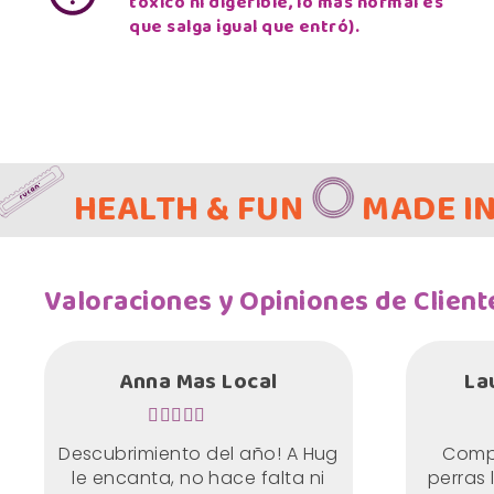
tóxico ni digerible, lo más normal es
que salga igual que entró).
LTH & FUN
MADE IN SPAIN
Valoraciones y Opiniones de Client
Anna Mas Local
La
Descubrimiento del año! A Hug
Compr
le encanta, no hace falta ni
perras 