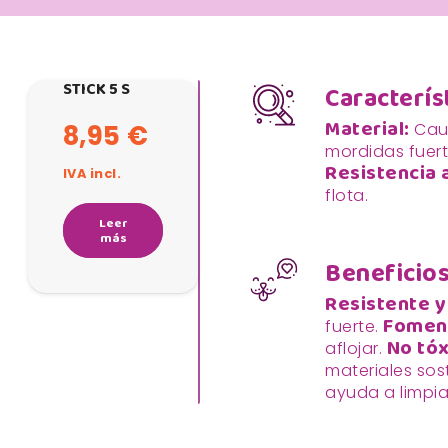
STICK 5 S
Caracterís
Material:
Cauc
8,95
€
mordidas fuer
Resistencia a
IVA incl.
flota.
Leer
más
Beneficios
Resistente y
Foment
fuerte.
No tóx
aflojar.
materiales sos
ayuda a limpiar