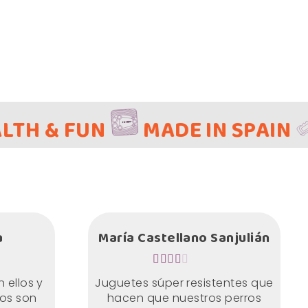
UN
MADE IN SPAIN
HEAL
a
María Castellano Sanjulián
 ellos y
Juguetes súper resistentes que
tos son
hacen que nuestros perros