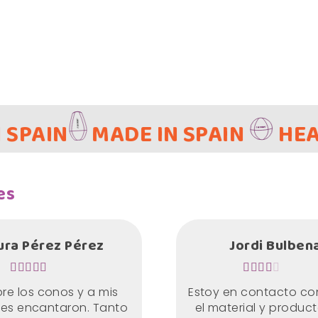
MADE IN SPAIN
HEALTH & F
es
ura Pérez Pérez
Jordi Bulben
e los conos y a mis
Estoy en contacto con
les encantaron. Tanto
el material y produc