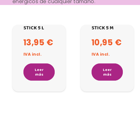
enérgicos de cualquier tamaño.
STICK 5 L
STICK 5 M
13,95
€
10,95
€
IVA incl.
IVA incl.
Leer
Leer
más
más