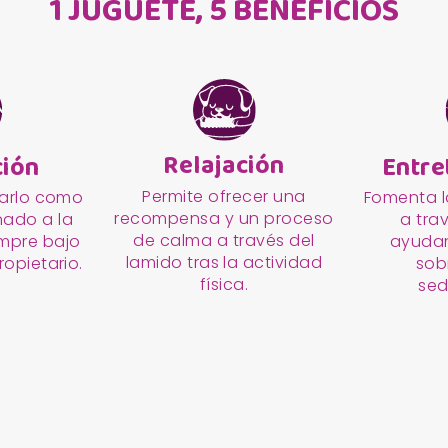
1 JUGUETE, 5 BENEFICIOS
Relajación
ción
Entre
Permite ofrecer una
sarlo como
Fomenta la
recompensa y un proceso
nado a la
a tra
de calma a través del
empre bajo
ayudan
lamido tras la actividad
ropietario.
sob
física.
sed