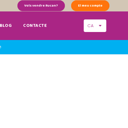
Vols vendre Rucan?
El meu compte
BLOG
CONTACTE
CA
