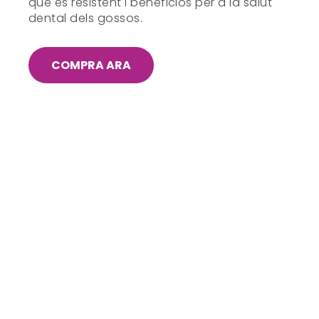
que és resistent i beneficiós per a la salut
dental dels gossos.
COMPRA ARA