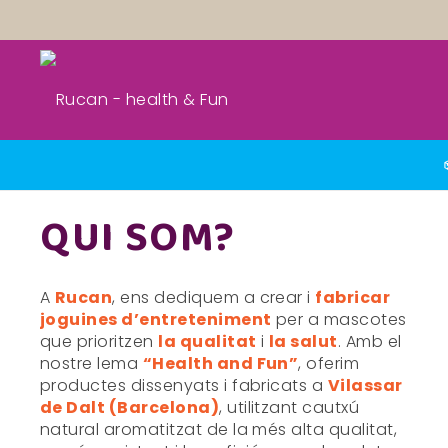
QUI SOM?
A
Rucan
, ens dediquem a crear i
fabricar
joguines d’entreteniment
per a mascotes
que prioritzen
la qualitat
i
la salut
. Amb el
nostre lema
“Health and Fun”
, oferim
productes dissenyats i fabricats a
Vilassar
de Dalt (Barcelona)
, utilitzant cautxú
natural aromatitzat de la més alta qualitat,