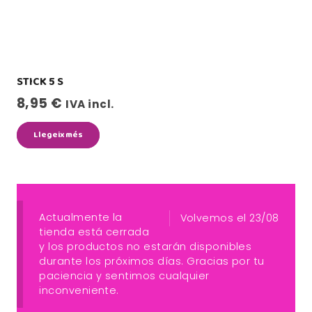
STICK 5 S
8,95
€
IVA incl.
Llegeix més
Actualmente la
Volvemos el 23/08
tienda está cerrada
y los productos no estarán disponibles
durante los próximos días. Gracias por tu
paciencia y sentimos cualquier
inconveniente.