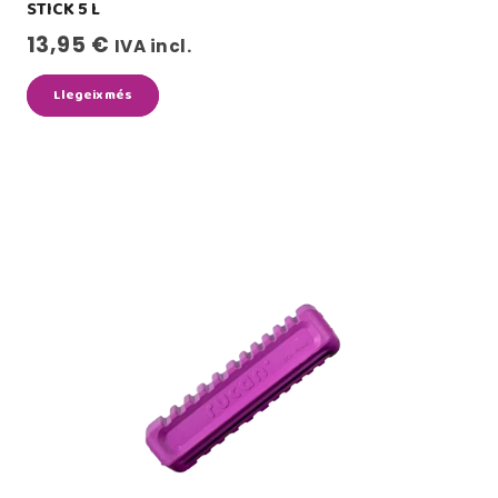
STICK 5 L
13,95
€
IVA incl.
Llegeix més