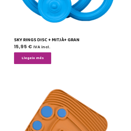
SKY RINGS DISC + MITJÀ+ GRAN
15,95
€
IVA incl.
Llegeix més