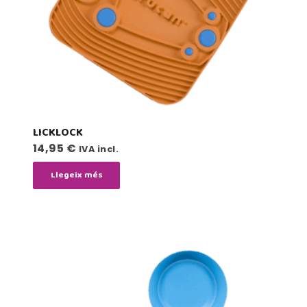
LICKLOCK
14,95
€
IVA incl.
Llegeix més