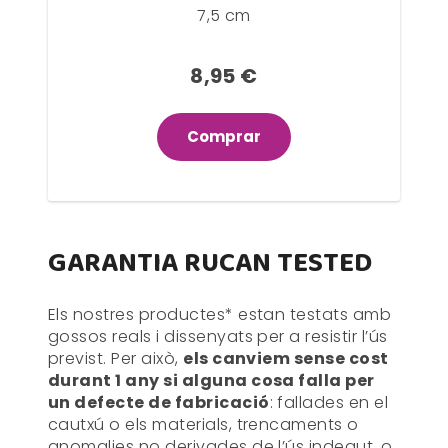
7,5 cm
8,95 €
Comprar
GARANTIA RUCAN TESTED
Els nostres productes* estan testats amb
gossos reals i dissenyats per a resistir l’ús
previst. Per això,
els canviem sense cost
durant 1 any si alguna cosa falla per
un defecte de fabricació
: fallades en el
cautxú o els materials, trencaments o
anomalies no derivades de l’ús indegut, o