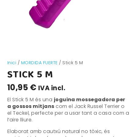
Inici
/
MORDIDA FUERTE
/ Stick 5 M
STICK 5 M
10,95
€
IVA incl.
El Stick 5 M és una
joguina mossegadora per
a gossos mitjans
com el Jack Russel Terrier o
el Teckel, perfecte per a usar tant a casa com a
l’aire lliure.
Elaborat amb cautxú natural no tòxic, és