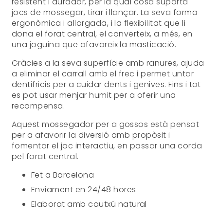
resistent i durador, per la qual cosa suporta
jocs de mossegar, tirar i llançar. La seva forma
ergonòmica i allargada, i la flexibilitat que li
dona el forat central, el converteix, a més, en
una joguina que afavoreix la masticació.
Gràcies a la seva superfície amb ranures, ajuda
a eliminar el carrall amb el frec i permet untar
dentifricis per a cuidar dents i genives. Fins i tot
es pot usar menjar humit per a oferir una
recompensa.
Aquest mossegador per a gossos està pensat
per a afavorir la diversió amb propòsit i
fomentar el joc interactiu, en passar una corda
pel forat central.
Fet a Barcelona
Enviament en 24/48 hores
Elaborat amb cautxú natural