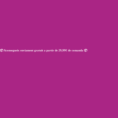
JUGUETES PARA:
El meu compte
FIELD SPANIEL
📦 Aconsegueix enviament gratuït a partir de 29,99€ de comanda 📦
Rucan
/
Producte RAZAS
/
Field spaniel
STICK 5 L
13,95
€
IVA incl.
Llegeix més