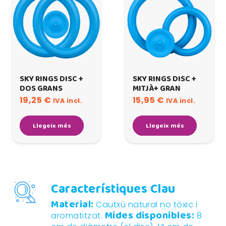
SKY RINGS DISC +
SKY RINGS DISC +
DOS GRANS
MITJÀ+ GRAN
19,25
€
15,95
€
IVA incl.
IVA incl.
Llegeix més
Llegeix més
Característiques Clau
Material:
Cautxú natural no tòxic i
Mides disponibles:
aromatitzat.
8