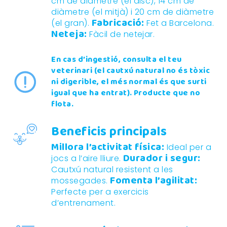
cm de diàmetre (el disc), 14 cm de
diàmetre (el mitjà) i 20 cm de diàmetre
Fabricació:
(el gran).
Fet a Barcelona.
Neteja:
Fàcil de netejar.
En cas d’ingestió, consulta el teu
veterinari (el cautxú natural no és tòxic
ni digerible, el més normal és que surti
igual que ha entrat).
Producte que no
flota.
Beneficis principals
Millora l’activitat física:
Ideal per a
Durador i segur:
jocs a l’aire lliure.
Cautxú natural resistent a les
Fomenta l’agilitat:
mossegades.
Perfecte per a exercicis
d’entrenament.