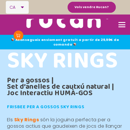
CA
Vols vendre Rucan?
Aconsegueix enviament gratuït a partir de 29,99€ de
comanda
SKY RINGS
No hi ha productes a la cistella.
Per a gossos |
Set d’anelles de cautxú natural |
Joc Interactiu HUMÀ-GOS
FRISBEE PER A GOSSOS SKY RINGS
Els
Sky Rings
són la joguina perfecta per a
gossos actius que gaudeixen de jocs de llançar