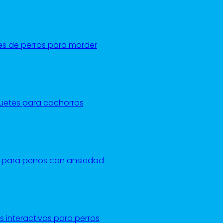
STICK 5 S
8,95
€
IVA incl.
s de perros para morder
Leer más
ATENCIÓN AL CLIENTE
comercial@rucan.es
uetes para cachorros
Lu – Ju: 8:00 a 17:00
Vi: 8:00 a 14:00
(+34) 93 753 04 50
 para perros con ansiedad
¿TE GUSTA NUESTRA MARCA?
Descarga nuestro catálogo de productos
¡Hazte distribuidor!
 interactivos para perros