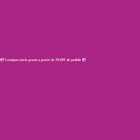
JUGUETES PARA:
Mi cuenta
PRESA CANARIO
📦 Consigue envío gratis a partir de 29,99€ de pedido 📦
Rucan
/
RAZAS del producto
/
Presa canario
CONIC GRANDE NARANJA
13,25
€
IVA incl.
Leer más