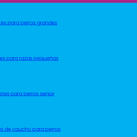
LICKLOCK
14,95
€
es para perros grandes
IVA incl.
Leer más
TRIWATER
es para razas pequeñas
16,50
€
IVA incl.
Leer más
tes para perros senior
STICK 5 M
10,95
€
IVA incl.
s de caucho para perros
Leer más