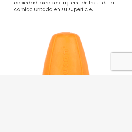
ansiedad mientras tu perro disfruta de la
comida untada en su superficie.
keyboard_arrow_up
CONIC GRANDE NARANJA