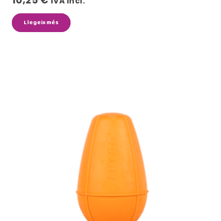
10,25
€
IVA incl.
Llegeix més