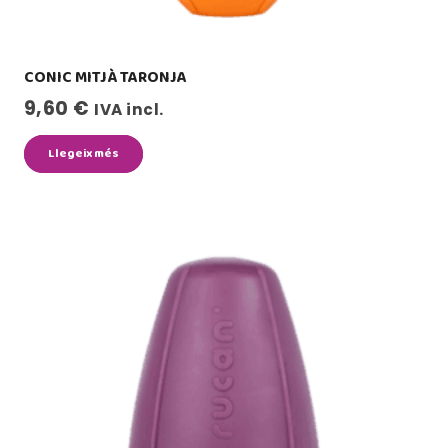
CONIC MITJÀ TARONJA
9,60
€
IVA incl.
Llegeix més