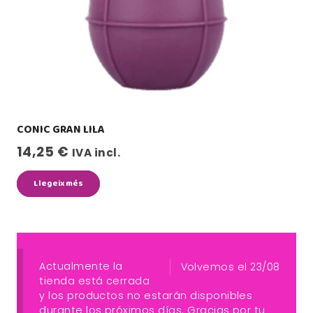
CONIC GRAN LILA
14,25
€
IVA incl.
Llegeix més
Actualmente la
Volvemos el 23/08
tienda está cerrada
y los productos no estarán disponibles
durante los próximos días. Gracias por tu